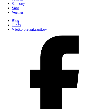
Saucony
Vans
Veemes
Blog
O nás
Všetko pre zákazníkov