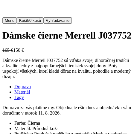
Menu
Košík
0
kusů
Vyhľadávanie
Dámske čierne Merrell J037752
165 €
150 €
Dámske čierne Merrell J037752 sú vďaka svojej dlhoročnej tradícii
a kvalite jedny z najpopulárnejších tenisiek svojej doby. Boty
uspokojí všetkých, ktorí kladú dôraz na kvalitu, pohodlie a moderný
dizajn.
Doprava
Materiál
Tagy
Dopravu za vás platíme my. Objednajte ešte dnes a objednávku vám
doručíme v utorok 11. 8. 2026.
Farba:
Čierna
Materiál:
Prírodná koža
Podšívka:
Prodyšná podšívka z materiálu Mesh a vepřovice