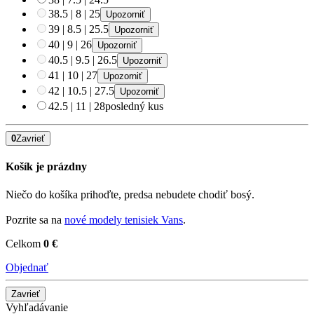
38.5
|
8
|
25
Upozorniť
39
|
8.5
|
25.5
Upozorniť
40
|
9
|
26
Upozorniť
40.5
|
9.5
|
26.5
Upozorniť
41
|
10
|
27
Upozorniť
42
|
10.5
|
27.5
Upozorniť
42.5
|
11
|
28
posledný kus
0
Zavrieť
Košík je prázdny
Niečo do košíka prihoďte, predsa nebudete chodiť bosý.
Pozrite sa na
nové modely tenisiek Vans
.
Celkom
0 €
Objednať
Zavrieť
Vyhľadávanie