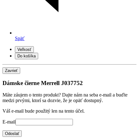
Späť
Veľkosť
Do košíka
Zavrieť
Dámske čierne Merrell J037752
Máte záujem o tento produkt? Dajte nám na seba e-mail a buďte
medzi prvými, ktorí sa dozvie, že je opäť dostupný.
Váš e-mail bude použitý len na tento účel.
E-mail
Odoslať