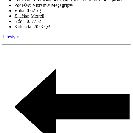
Podešev:
Vibram® Megagrip®
Váha:
0.62 kg
Značka:
Merrell
Kód:
J037752
Kolekcia:
2023 Q3
Lifestyle