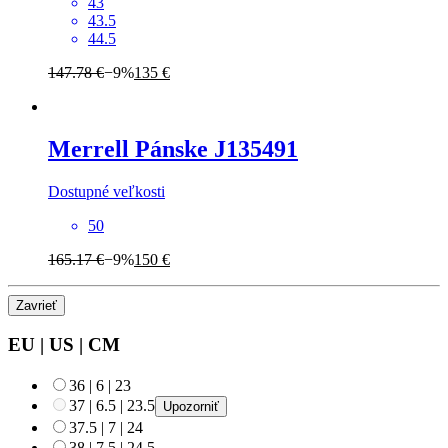
43
43.5
44.5
147.78 €
−9%
135 €
Merrell
Pánske J135491
Dostupné veľkosti
50
165.17 €
−9%
150 €
Zavrieť
EU
|
US
|
CM
36
|
6
|
23
37
|
6.5
|
23.5
Upozorniť
37.5
|
7
|
24
38
|
7.5
|
24.5