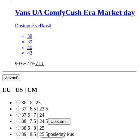
Vans
UA ComfyCush Era Market day
Dostupné veľkosti
38
39
40
43
90 €
−21%
71 €
Zavrieť
EU
|
US
|
CM
36
|
6
|
23
37
|
6.5
|
23.5
37.5
|
7
|
24
38
|
7.5
|
24.5
Upozorniť
38.5
|
8
|
25
39
|
8.5
|
25.5
posledný kus