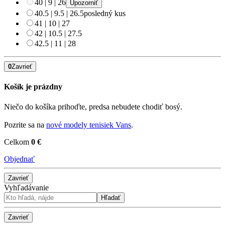
40
|
9
|
26
Upozorniť
40.5
|
9.5
|
26.5
posledný kus
41
|
10
|
27
42
|
10.5
|
27.5
42.5
|
11
|
28
0
Zavrieť
Košík je prázdny
Niečo do košíka prihoďte, predsa nebudete chodiť bosý.
Pozrite sa na
nové modely tenisiek Vans
.
Celkom
0 €
Objednať
Zavrieť
Vyhľadávanie
Hľadať
Zavrieť