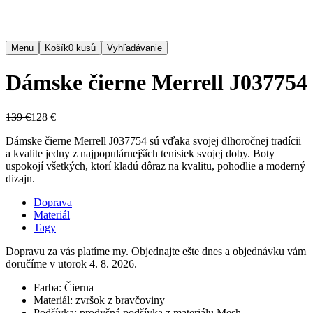
Menu
Košík
0
kusů
Vyhľadávanie
Dámske čierne Merrell J037754
139 €
128 €
Dámske čierne Merrell J037754 sú vďaka svojej dlhoročnej tradícii
a kvalite jedny z najpopulárnejších tenisiek svojej doby. Boty
uspokojí všetkých, ktorí kladú dôraz na kvalitu, pohodlie a moderný
dizajn.
Doprava
Materiál
Tagy
Dopravu za vás platíme my. Objednajte ešte dnes a objednávku vám
doručíme v utorok 4. 8. 2026.
Farba:
Čierna
Materiál:
zvršok z bravčoviny
Podšívka:
prodyšná podšívka z materiálu Mesh