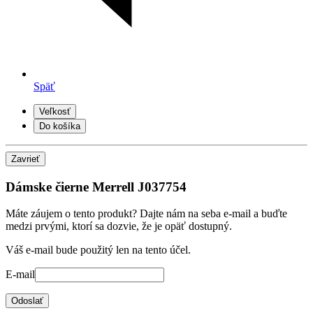
Späť
Veľkosť
Do košíka
Zavrieť
Dámske čierne Merrell J037754
Máte záujem o tento produkt? Dajte nám na seba e-mail a buďte
medzi prvými, ktorí sa dozvie, že je opäť dostupný.
Váš e-mail bude použitý len na tento účel.
E-mail
Odoslať