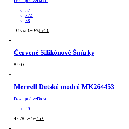
Dostupné veľkosti
37
37.5
38
169.52 €
−9%
154 €
Červené Silikónové Šnúrky
8.99 €
Merrell
Detské modré MK264453
Dostupné veľkosti
29
47.78 €
−4%
46 €