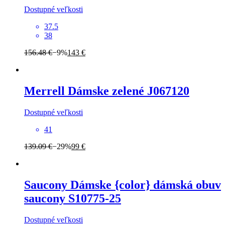
Dostupné veľkosti
37.5
38
156.48 €
−9%
143 €
Merrell
Dámske zelené J067120
Dostupné veľkosti
41
139.09 €
−29%
99 €
Saucony
Dámske {color} dámská obuv
saucony S10775-25
Dostupné veľkosti