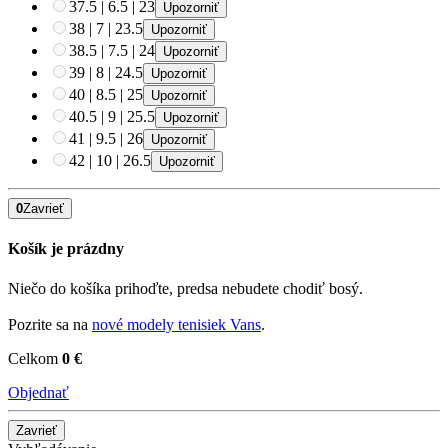
37.5
|
6.5
|
23
Upozorniť
38
|
7
|
23.5
Upozorniť
38.5
|
7.5
|
24
Upozorniť
39
|
8
|
24.5
Upozorniť
40
|
8.5
|
25
Upozorniť
40.5
|
9
|
25.5
Upozorniť
41
|
9.5
|
26
Upozorniť
42
|
10
|
26.5
Upozorniť
0
Zavrieť
Košík je prázdny
Niečo do košíka prihoďte, predsa nebudete chodiť bosý.
Pozrite sa na
nové modely tenisiek Vans
.
Celkom
0 €
Objednať
Zavrieť