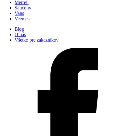
Merrell
Saucony
Vans
Veemes
Blog
O nás
Všetko pre zákazníkov