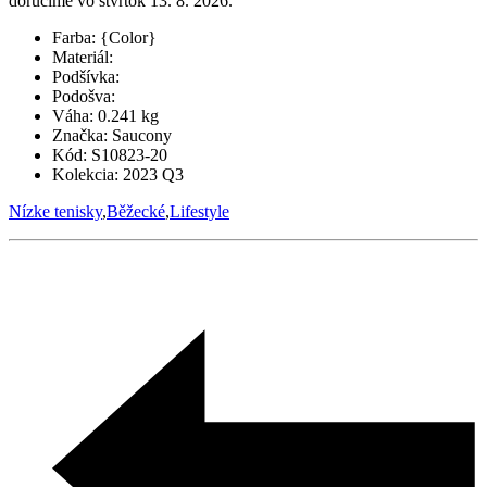
doručíme vo štvrtok 13. 8. 2026.
Farba:
{Color}
Materiál:
Podšívka:
Podošva:
Váha:
0.241 kg
Značka:
Saucony
Kód:
S10823-20
Kolekcia:
2023 Q3
Nízke tenisky
,
Běžecké
,
Lifestyle