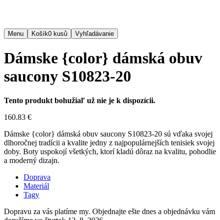
Menu
Košík
0
kusů
Vyhľadávanie
Dámske {color} dámská obuv
saucony S10823-20
Tento produkt bohužiaľ už nie je k dispozícii.
160.83 €
Dámske {color} dámská obuv saucony S10823-20 sú vďaka svojej
dlhoročnej tradícii a kvalite jedny z najpopulárnejších tenisiek svojej
doby. Boty uspokojí všetkých, ktorí kladú dôraz na kvalitu, pohodlie
a moderný dizajn.
Doprava
Materiál
Tagy
Dopravu za vás platíme my. Objednajte ešte dnes a objednávku vám