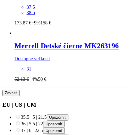
37.5
38.5
173.87 €
−9%
158 €
Merrell
Detské čierne MK263196
Dostupné veľkosti
31
52.13 €
−4%
50 €
Zavrieť
EU
|
US
|
CM
35.5
|
5
|
21.5
Upozorniť
36
|
5.5
|
22
Upozorniť
37
|
6
|
22.5
Upozorniť