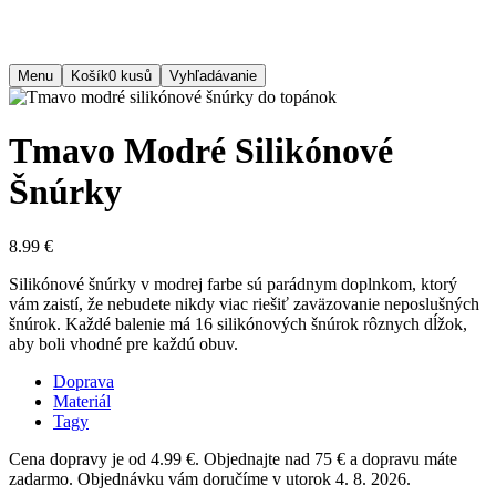
Menu
Košík
0
kusů
Vyhľadávanie
Tmavo Modré Silikónové
Šnúrky
8.99 €
Silikónové šnúrky v modrej farbe sú parádnym doplnkom, ktorý
vám zaistí, že nebudete nikdy viac riešiť zaväzovanie neposlušných
šnúrok. Každé balenie má 16 silikónových šnúrok rôznych dĺžok,
aby boli vhodné pre každú obuv.
Doprava
Materiál
Tagy
Cena dopravy je od 4.99 €. Objednajte nad 75 € a dopravu máte
zadarmo. Objednávku vám doručíme v utorok 4. 8. 2026.