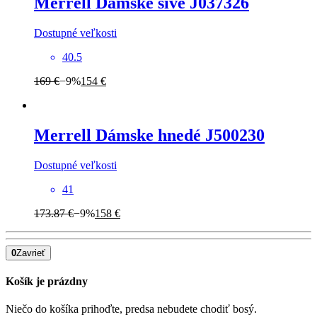
Merrell
Dámske sivé J037326
Dostupné veľkosti
40.5
169 €
−9%
154 €
Merrell
Dámske hnedé J500230
Dostupné veľkosti
41
173.87 €
−9%
158 €
0
Zavrieť
Košík je prázdny
Niečo do košíka prihoďte, predsa nebudete chodiť bosý.