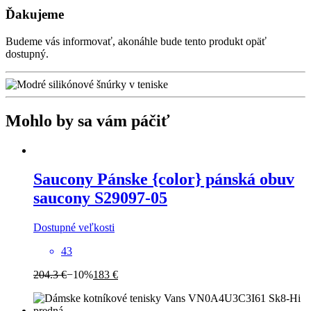
Ďakujeme
Budeme vás informovať, akonáhle bude tento produkt opäť
dostupný.
Mohlo by sa vám páčiť
Saucony
Pánske {color} pánská obuv
saucony S29097-05
Dostupné veľkosti
43
204.3 €
−10%
183 €