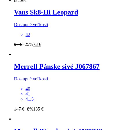
Vans
Sk8-Hi Leopard
Dostupné veľkosti
42
97 €
−25%
73 €
Merrell
Pánske sivé J067867
Dostupné veľkosti
40
41
41.5
147 €
−8%
135 €