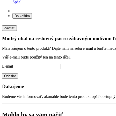
Späť
Do košíka
Zavrieť
Modrý obal na cestovný pas so zábavným motívom ľ
Máte záujem o tento produkt? Dajte nám na seba e-mail a buďte medzi 
Váš e-mail bude použitý len na tento účel.
E-mail
Odoslať
Ďakujeme
Budeme vás informovať, akonáhle bude tento produkt opäť dostupný
Mohlo by sa vám páčiť