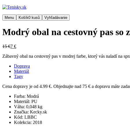
Menu
Košík
0
kusů
Vyhľadávanie
Modrý obal na cestovný pas so
15 €
7 €
Zábavný obal na cestovný pas v modrej farbe, ktorý vás naladí na spr
Doprava
Materiál
Tagy
Cena dopravy je od 4.99 €. Objednajte nad 75 € a dopravu máte zad
Farba:
Modrá
Materiál:
PU
Váha:
0,048 kg
Značka:
Kecky.sk
Kód:
LBBC
Kolekcia:
2018