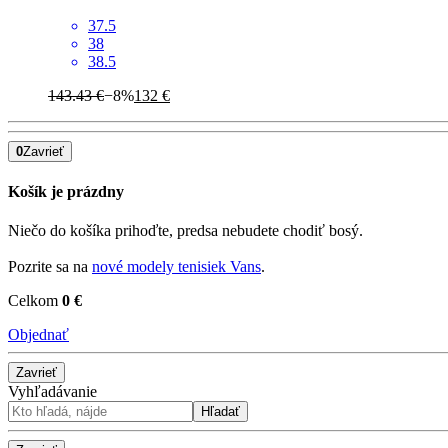
37.5
38
38.5
143.43 €
−8%
132 €
0
Zavrieť
Košík je prázdny
Niečo do košíka prihoďte, predsa nebudete chodiť bosý.
Pozrite sa na
nové modely tenisiek Vans
.
Celkom
0 €
Objednať
Zavrieť
Vyhľadávanie
Hľadať