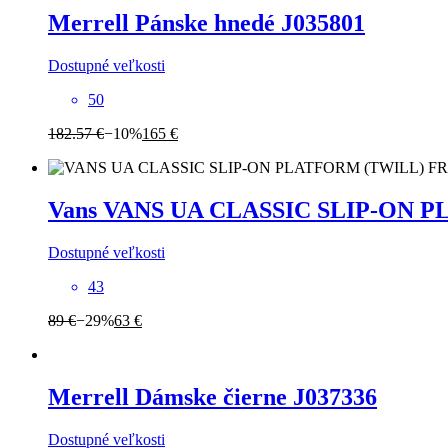
Merrell
Pánske hnedé J035801
Dostupné veľkosti
50
182.57 €
−10%
165 €
Vans
VANS UA CLASSIC SLIP-ON 
Dostupné veľkosti
43
89 €
−29%
63 €
Merrell
Dámske čierne J037336
Dostupné veľkosti