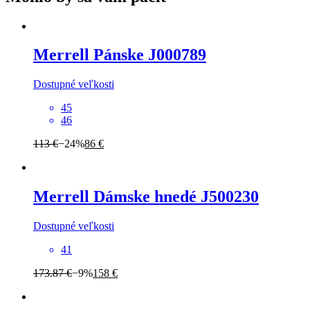
Merrell
Pánske J000789
Dostupné veľkosti
45
46
113 €
−24%
86 €
Merrell
Dámske hnedé J500230
Dostupné veľkosti
41
173.87 €
−9%
158 €