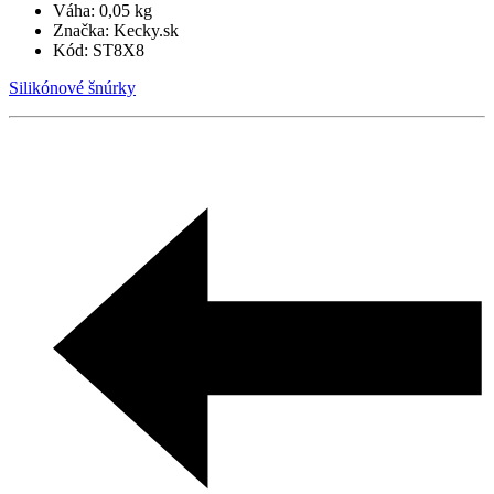
Váha:
0,05 kg
Značka:
Kecky.sk
Kód:
ST8X8
Silikónové šnúrky