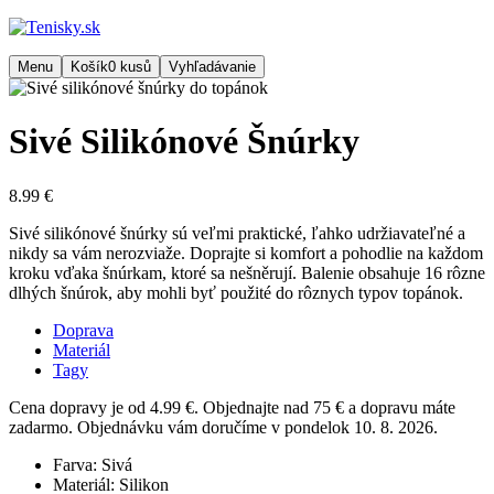
Menu
Košík
0
kusů
Vyhľadávanie
Sivé Silikónové Šnúrky
8.99 €
Sivé silikónové šnúrky sú veľmi praktické, ľahko udržiavateľné a
nikdy sa vám nerozviaže. Doprajte si komfort a pohodlie na každom
kroku vďaka šnúrkam, ktoré sa nešněrují. Balenie obsahuje 16 rôzne
dlhých šnúrok, aby mohli byť použité do rôznych typov topánok.
Doprava
Materiál
Tagy
Cena dopravy je od 4.99 €. Objednajte nad 75 € a dopravu máte
zadarmo. Objednávku vám doručíme v pondelok 10. 8. 2026.
Farva:
Sivá
Materiál:
Silikon