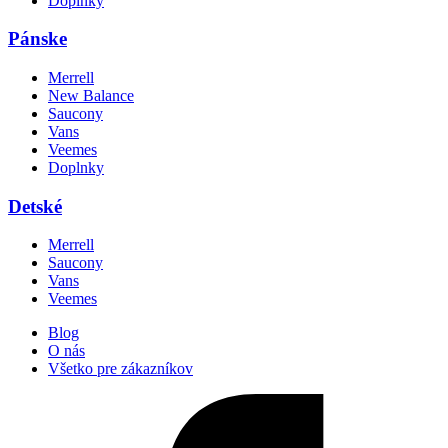
Doplnky
Pánske
Merrell
New Balance
Saucony
Vans
Veemes
Doplnky
Detské
Merrell
Saucony
Vans
Veemes
Blog
O nás
Všetko pre zákazníkov