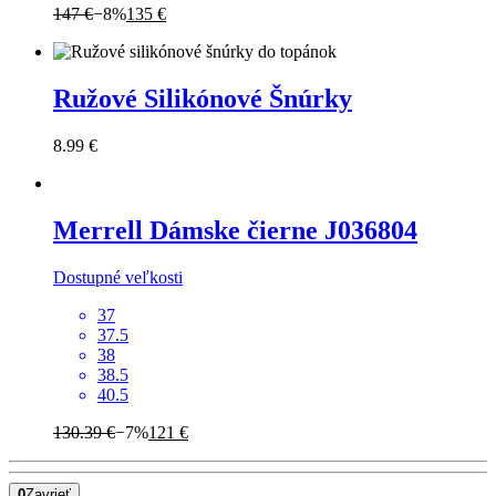
147 €
−8%
135 €
Ružové Silikónové Šnúrky
8.99 €
Merrell
Dámske čierne J036804
Dostupné veľkosti
37
37.5
38
38.5
40.5
130.39 €
−7%
121 €
0
Zavrieť