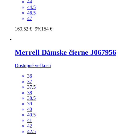
44
44.5
46.5
47
169.52 €
−9%
154 €
Merrell
Dámske čierne J067956
Dostupné veľkosti
36
37
37.5
38
38.5
39
40
40.5
41
42
42.5