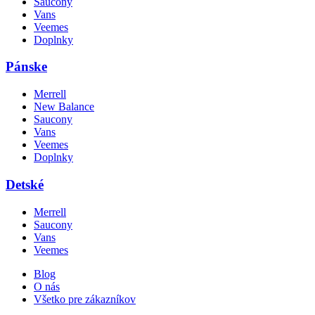
Saucony
Vans
Veemes
Doplnky
Pánske
Merrell
New Balance
Saucony
Vans
Veemes
Doplnky
Detské
Merrell
Saucony
Vans
Veemes
Blog
O nás
Všetko pre zákazníkov