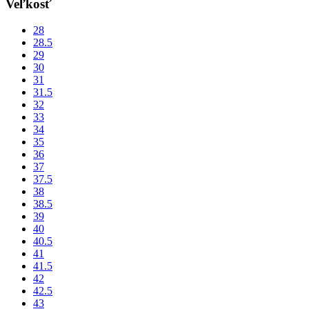
Veľkosť
28
28.5
29
30
31
31.5
32
33
34
35
36
37
37.5
38
38.5
39
40
40.5
41
41.5
42
42.5
43