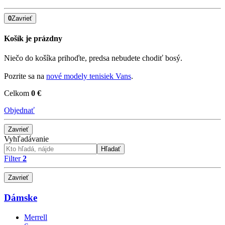
0
Zavrieť
Košík je prázdny
Niečo do košíka prihoďte, predsa nebudete chodiť bosý.
Pozrite sa na
nové modely tenisiek Vans
.
Celkom
0 €
Objednať
Zavrieť
Vyhľadávanie
Hľadať
Filter
2
Zavrieť
Dámske
Merrell