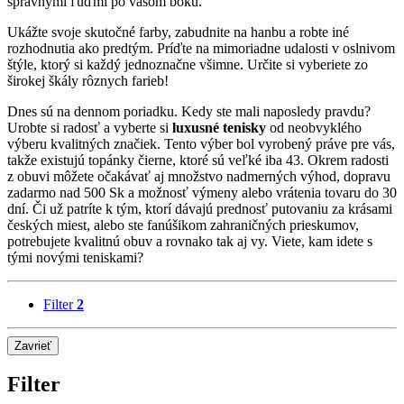
správnymi ľuďmi po vašom boku.
Ukážte svoje skutočné farby, zabudnite na hanbu a robte iné
rozhodnutia ako predtým. Príďte na mimoriadne udalosti v oslnivom
štýle, ktorý si každý jednoznačne všimne. Určite si vyberiete zo
širokej škály rôznych farieb!
Dnes sú na dennom poriadku. Kedy ste mali naposledy pravdu?
Urobte si radosť a vyberte si
luxusné tenisky
od neobvyklého
výberu kvalitných značiek. Tento výber bol vyrobený práve pre vás,
takže existujú topánky čierne, ktoré sú veľké iba 43. Okrem radosti
z obuvi môžete očakávať aj množstvo nadmerných výhod, dopravu
zadarmo nad 500 Sk a možnosť výmeny alebo vrátenia tovaru do 30
dní. Či už patríte k tým, ktorí dávajú prednosť putovaniu za krásami
českých miest, alebo ste fanúšikom zahraničných prieskumov,
potrebujete kvalitnú obuv a rovnako tak aj vy. Viete, kam idete s
tými novými teniskami?
Filter
2
Zavrieť
Filter