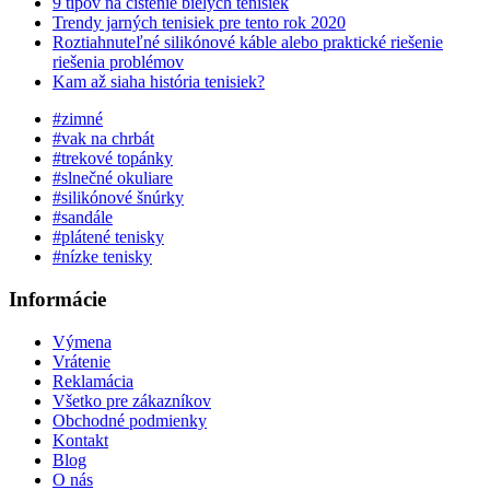
9 tipov na čistenie bielych tenisiek
Trendy jarných tenisiek pre tento rok 2020
Roztiahnuteľné silikónové káble alebo praktické riešenie
riešenia problémov
Kam až siaha história tenisiek?
#zimné
#vak na chrbát
#trekové topánky
#slnečné okuliare
#silikónové šnúrky
#sandále
#plátené tenisky
#nízke tenisky
Informácie
Výmena
Vrátenie
Reklamácia
Všetko pre zákazníkov
Obchodné podmienky
Kontakt
Blog
O nás