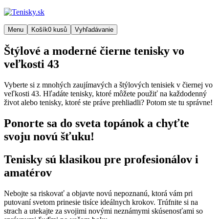
Menu
Košík
0
kusů
Vyhľadávanie
Štýlové a moderné čierne tenisky vo
veľkosti 43
Vyberte si z mnohých zaujímavých a štýlových tenisiek v čiernej vo
veľkosti 43. Hľadáte tenisky, ktoré môžete použiť na každodenný
život alebo tenisky, ktoré ste práve prehliadli? Potom ste tu správne!
Ponorte sa do sveta topánok a chyťte
svoju novú šťuku!
Tenisky sú klasikou pre profesionálov i
amatérov
Nebojte sa riskovať a objavte novú nepoznanú, ktorá vám pri
putovaní svetom prinesie tisíce ideálnych krokov. Trúfnite si na
strach a utekajte za svojimi novými neznámymi skúsenosťami so