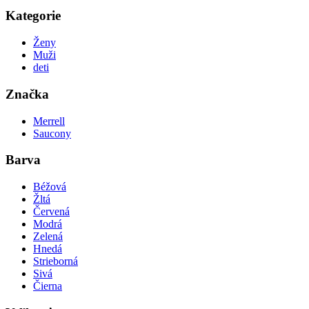
Kategorie
Ženy
Muži
deti
Značka
Merrell
Saucony
Barva
Béžová
Žltá
Červená
Modrá
Zelená
Hnedá
Strieborná
Sivá
Čierna