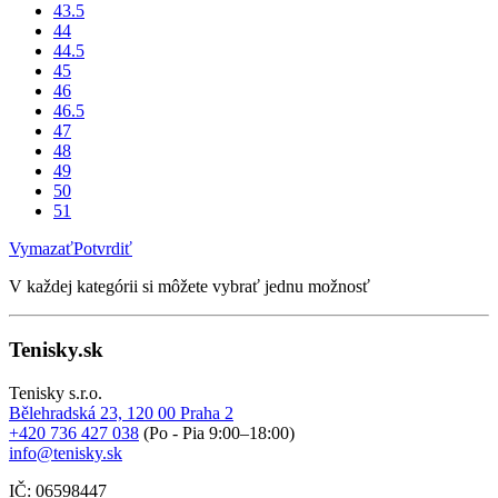
43.5
44
44.5
45
46
46.5
47
48
49
50
51
Vymazať
Potvrdiť
V každej kategórii si môžete vybrať jednu možnosť
Tenisky.sk
Tenisky s.r.o.
Bělehradská 23, 120 00 Praha 2
+420 736 427 038
(Po - Pia 9:00–18:00)
info@tenisky.sk
IČ: 06598447