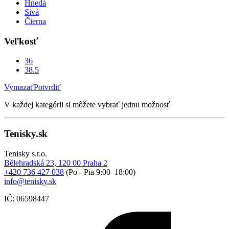
Hnedá
Sivá
Čierna
Veľkosť
36
38.5
Vymazať
Potvrdiť
V každej kategórii si môžete vybrať jednu možnosť
Tenisky.sk
Tenisky s.r.o.
Bělehradská 23, 120 00 Praha 2
+420 736 427 038
(Po - Pia 9:00–18:00)
info@tenisky.sk
IČ: 06598447