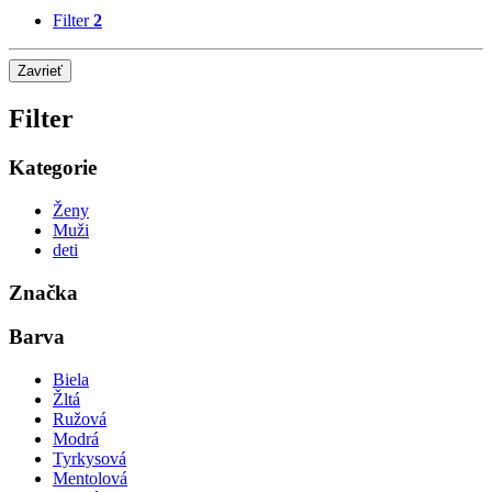
Filter
2
Zavrieť
Filter
Kategorie
Ženy
Muži
deti
Značka
Barva
Biela
Žltá
Ružová
Modrá
Tyrkysová
Mentolová