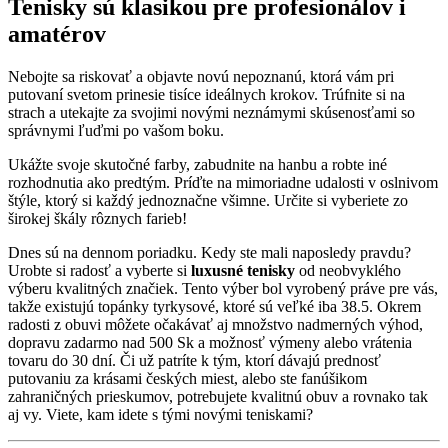
Tenisky sú klasikou pre profesionálov i
amatérov
Nebojte sa riskovať a objavte novú nepoznanú, ktorá vám pri
putovaní svetom prinesie tisíce ideálnych krokov. Trúfnite si na
strach a utekajte za svojimi novými neznámymi skúsenosťami so
správnymi ľuďmi po vašom boku.
Ukážte svoje skutočné farby, zabudnite na hanbu a robte iné
rozhodnutia ako predtým. Príďte na mimoriadne udalosti v oslnivom
štýle, ktorý si každý jednoznačne všimne. Určite si vyberiete zo
širokej škály rôznych farieb!
Dnes sú na dennom poriadku. Kedy ste mali naposledy pravdu?
Urobte si radosť a vyberte si
luxusné tenisky
od neobvyklého
výberu kvalitných značiek. Tento výber bol vyrobený práve pre vás,
takže existujú topánky tyrkysové, ktoré sú veľké iba 38.5. Okrem
radosti z obuvi môžete očakávať aj množstvo nadmerných výhod,
dopravu zadarmo nad 500 Sk a možnosť výmeny alebo vrátenia
tovaru do 30 dní. Či už patríte k tým, ktorí dávajú prednosť
putovaniu za krásami českých miest, alebo ste fanúšikom
zahraničných prieskumov, potrebujete kvalitnú obuv a rovnako tak
aj vy. Viete, kam idete s tými novými teniskami?