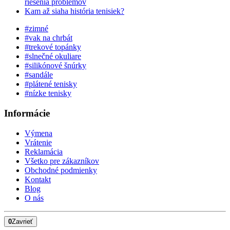
riešenia problémov
Kam až siaha história tenisiek?
#zimné
#vak na chrbát
#trekové topánky
#slnečné okuliare
#silikónové šnúrky
#sandále
#plátené tenisky
#nízke tenisky
Informácie
Výmena
Vrátenie
Reklamácia
Všetko pre zákazníkov
Obchodné podmienky
Kontakt
Blog
O nás
0
Zavrieť