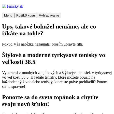
Menu
Košík
0
kusů
Vyhľadávanie
Ups, takové bohužel nemáme, ale co
říkáte na tohle?
Pokud Vás nabídka nezaujala, prosím upravte filtr.
Štýlové a moderné tyrkysové tenisky vo
veľkosti 38.5
Vyberte si z mnohých zaujímavých a štýlových tenisiek v tyrkysovej
vo veľkosti 38.5. Hľadáte tenisky, ktoré môžete použiť na
každodenný život alebo tenisky, ktoré ste práve prehliadli? Potom
ste tu správne!
Ponorte sa do sveta topánok a chyťte
svoju novú šťuku!