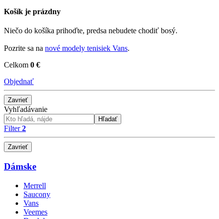
Košík je prázdny
Niečo do košíka prihoďte, predsa nebudete chodiť bosý.
Pozrite sa na
nové modely tenisiek Vans
.
Celkom
0 €
Objednať
Zavrieť
Vyhľadávanie
Hľadať
Filter
2
Zavrieť
Dámske
Merrell
Saucony
Vans
Veemes