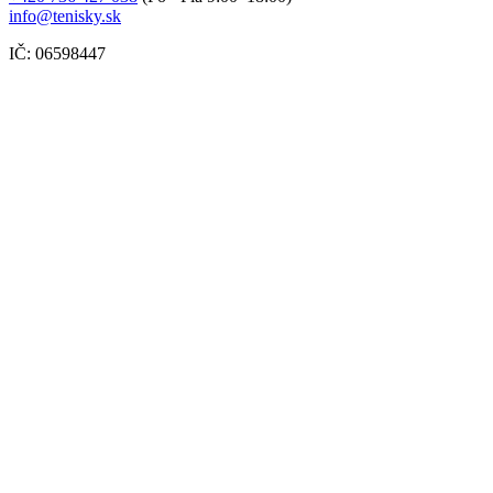
info@tenisky.sk
IČ: 06598447