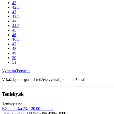
42
42.5
43
43.5
44
44.5
45
46
46.5
47
48
49
50
51
Vymazať
Potvrdiť
V každej kategórii si môžete vybrať jednu možnosť
Tenisky.sk
Tenisky s.r.o.
Bělehradská 23, 120 00 Praha 2
+420 736 427 038
(Po - Pia 9:00–18:00)