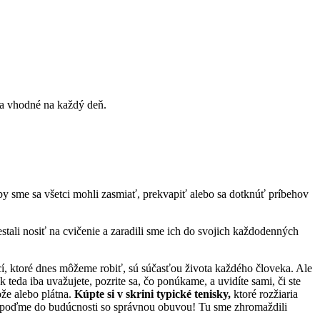
é a vhodné na každý deň.
e by sme sa všetci mohli zasmiať, prekvapiť alebo sa dotknúť príbehov
estali nosiť na cvičenie a zaradili sme ich do svojich každodenných
í, ktoré dnes môžeme robiť, sú súčasťou života každého človeka. Ale
teda iba uvažujete, pozrite sa, čo ponúkame, a uvidíte sami, či ste
že alebo plátna.
Kúpte si v skrini typické tenisky,
ktoré rozžiaria
u a poďme do budúcnosti so správnou obuvou! Tu sme zhromaždili