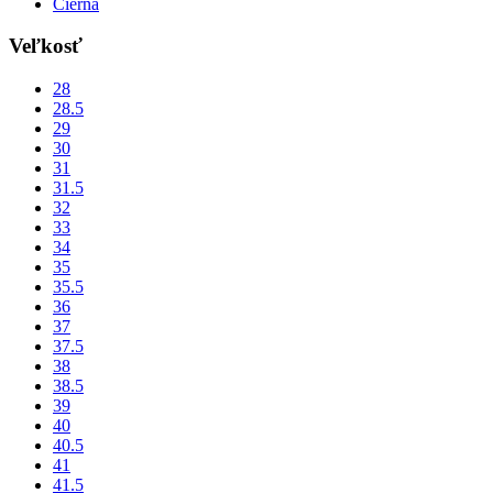
Čierna
Veľkosť
28
28.5
29
30
31
31.5
32
33
34
35
35.5
36
37
37.5
38
38.5
39
40
40.5
41
41.5