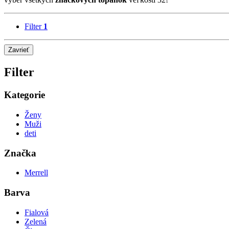
Filter
1
Zavrieť
Filter
Kategorie
Ženy
Muži
deti
Značka
Merrell
Barva
Fialová
Zelená