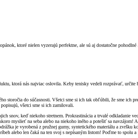
opánok, ktoré nielen vyzerajú perfektne, ale sú aj dostatočne pohodln
duktu, ktorá nás najviac oslovila. Keby tenisky vedeli rozprávať, určit
ho storočia do súčasnosti. Všetci sme si ich tak obľúbili, že sme ich pr
popisujú, všetci sme si ich zamilovali.
h snov, keď niekoho stretnem. Prokrastinácia a trvalé odkladanie vec
skoro myslieť na seba alebo na niekoho iného a potešiť sa navzájom! Ak 
rážka je vyrobená z pružnej gumy, syntetického materiálu a zvršku ko
 príbeh alebo len čaká na ten svoj s nepísaným listom! Poďme to spol