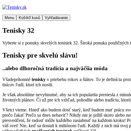
Menu
Košík
0
kusů
Vyhľadávanie
Tenisky 32
Vyberte si z ponuky skvelých tenisiek 32. Široká ponuka pouličných t
Tenisky pre skvelú slávu!
..alebo dlhoročná tradícia a najväčšia móda
Všadeprítomné
tenisky
v priebehu rokov a štátov. To je definícia pro
tisícov ľudí, ktorí ich nosili.
Je však absolútne nevyhnutné, aby sa ich popularita preniesla z minulé
životných plánov. Či už pre ich vzhľad, pohodlie alebo tradíciu, ktorú 
Všetci vieme. Hneď ako budem dosť starý, keď budem mať prácu svojic
prečo čakať Prečo sa dnes nebaviť? Nikdy nie je príliš skoro alebo ne
presvedčení, že radosť môže každého zasiahnuť na každom kroku! Pod
váš svet! Nie, keď sa dostali k miliónom ľudí. Každý z nich má svoj
výber všetkých
značkových topánok
veľkosti 32!