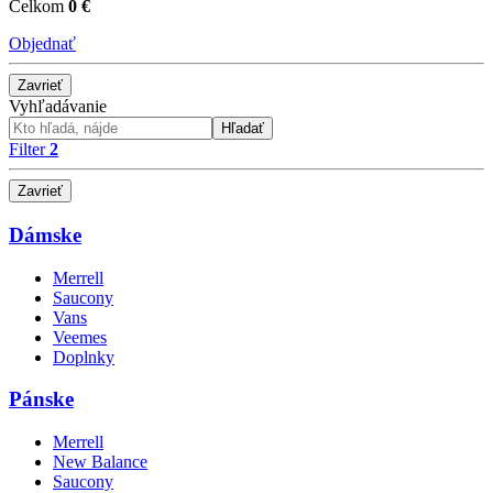
Celkom
0 €
Objednať
Zavrieť
Vyhľadávanie
Hľadať
Filter
2
Zavrieť
Dámske
Merrell
Saucony
Vans
Veemes
Doplnky
Pánske
Merrell
New Balance
Saucony