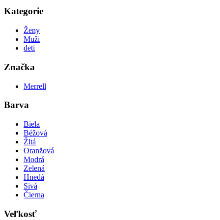
Kategorie
Ženy
Muži
deti
Značka
Merrell
Barva
Biela
Béžová
Žltá
Oranžová
Modrá
Zelená
Hnedá
Sivá
Čierna
Veľkosť