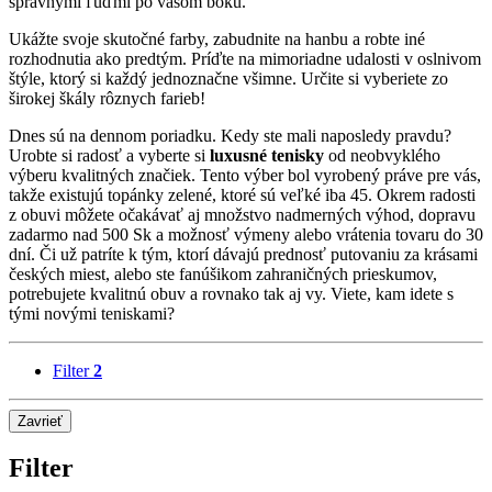
správnymi ľuďmi po vašom boku.
Ukážte svoje skutočné farby, zabudnite na hanbu a robte iné
rozhodnutia ako predtým. Príďte na mimoriadne udalosti v oslnivom
štýle, ktorý si každý jednoznačne všimne. Určite si vyberiete zo
širokej škály rôznych farieb!
Dnes sú na dennom poriadku. Kedy ste mali naposledy pravdu?
Urobte si radosť a vyberte si
luxusné tenisky
od neobvyklého
výberu kvalitných značiek. Tento výber bol vyrobený práve pre vás,
takže existujú topánky zelené, ktoré sú veľké iba 45. Okrem radosti
z obuvi môžete očakávať aj množstvo nadmerných výhod, dopravu
zadarmo nad 500 Sk a možnosť výmeny alebo vrátenia tovaru do 30
dní. Či už patríte k tým, ktorí dávajú prednosť putovaniu za krásami
českých miest, alebo ste fanúšikom zahraničných prieskumov,
potrebujete kvalitnú obuv a rovnako tak aj vy. Viete, kam idete s
tými novými teniskami?
Filter
2
Zavrieť
Filter