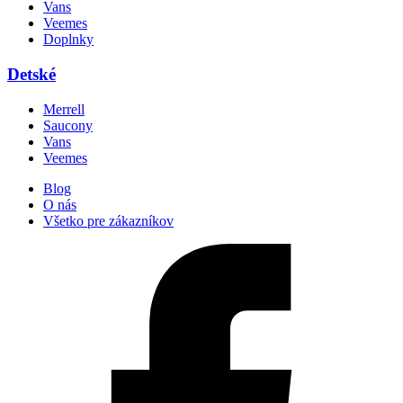
Vans
Veemes
Doplnky
Detské
Merrell
Saucony
Vans
Veemes
Blog
O nás
Všetko pre zákazníkov