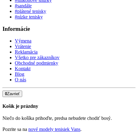
#silikónové šnúrky
#sandále
#plátené tenisky
#nízke tenisky
Informácie
Výmena
Vrátenie
Reklamácia
Všetko pre zákazníkov
Obchodné podmienky
Kontakt
Blog
O nás
0
Zavrieť
Košík je prázdny
Niečo do košíka prihoďte, predsa nebudete chodiť bosý.
Pozrite sa na
nové modely tenisiek Vans
.