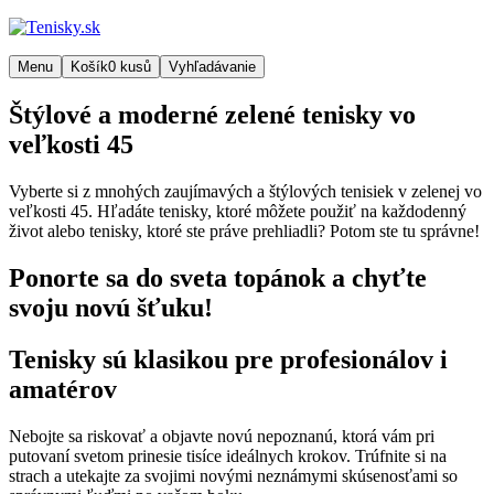
Menu
Košík
0
kusů
Vyhľadávanie
Štýlové a moderné zelené tenisky vo
veľkosti 45
Vyberte si z mnohých zaujímavých a štýlových tenisiek v zelenej vo
veľkosti 45. Hľadáte tenisky, ktoré môžete použiť na každodenný
život alebo tenisky, ktoré ste práve prehliadli? Potom ste tu správne!
Ponorte sa do sveta topánok a chyťte
svoju novú šťuku!
Tenisky sú klasikou pre profesionálov i
amatérov
Nebojte sa riskovať a objavte novú nepoznanú, ktorá vám pri
putovaní svetom prinesie tisíce ideálnych krokov. Trúfnite si na
strach a utekajte za svojimi novými neznámymi skúsenosťami so