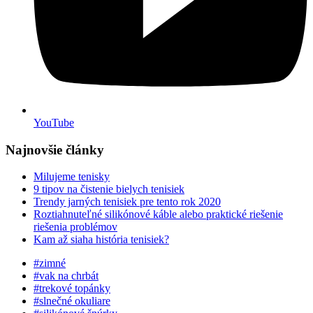
YouTube
Najnovšie články
Milujeme tenisky
9 tipov na čistenie bielych tenisiek
Trendy jarných tenisiek pre tento rok 2020
Roztiahnuteľné silikónové káble alebo praktické riešenie
riešenia problémov
Kam až siaha história tenisiek?
#zimné
#vak na chrbát
#trekové topánky
#slnečné okuliare