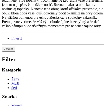
rozumiete. Sivé topánky? Toto máme! A keď určia vaše preferencie,
je to to najlepšie, čo môžete nosiť. Rovnako ako sa obliekame,
nosíme aj topánky. Nenoste teda obuv, ktorú očakáva prostredie, ale
obuv, ktorá dodá vašej duši dokonalý pocit okamžite na prvý dojem.
Najväčšou odmenou pre
eshop Kecky.cz
je spokojný zákazník.
Preto pevne veríme, že váš výber bude úplne bezchybný a že deň
vášho nákupu bude dôležitým momentom pre nadchádzajúce roky.
Filter
1
Zavrieť
Filter
Kategorie
Ženy
Muži
deti
Značka
Merrell