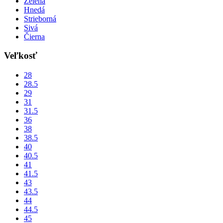
Zelená
Hnedá
Strieborná
Sivá
Čierna
Veľkosť
28
28.5
29
31
31.5
36
38
38.5
40
40.5
41
41.5
43
43.5
44
44.5
45