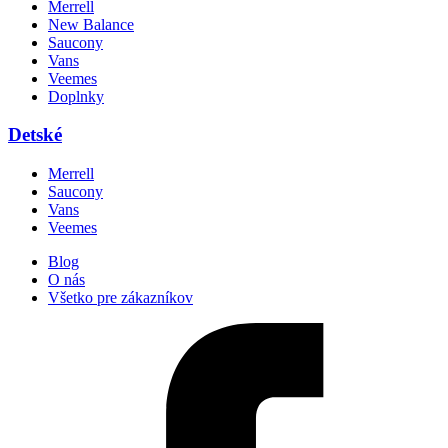
Merrell
New Balance
Saucony
Vans
Veemes
Doplnky
Detské
Merrell
Saucony
Vans
Veemes
Blog
O nás
Všetko pre zákazníkov