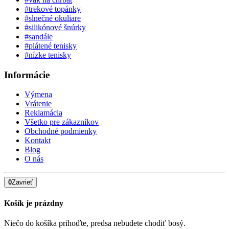
#trekové topánky
#slnečné okuliare
#silikónové šnúrky
#sandále
#plátené tenisky
#nízke tenisky
Informácie
Výmena
Vrátenie
Reklamácia
Všetko pre zákazníkov
Obchodné podmienky
Kontakt
Blog
O nás
0
Zavrieť
Košík je prázdny
Niečo do košíka prihoďte, predsa nebudete chodiť bosý.