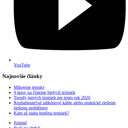
YouTube
Najnovšie články
Milujeme tenisky
9 tipov na čistenie bielych tenisiek
Trendy jarných tenisiek pre tento rok 2020
Roztiahnuteľné silikónové káble alebo praktické riešenie
riešenia problémov
Kam až siaha história tenisiek?
#zimné
#vak na chrbát