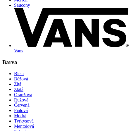
Saucony
Vans
Barva
Biela
Béžová
Žltá
Zlatá
Oranžová
Ružová
Červená
Fialová
Modrá
Tyrkysová
Mentolová