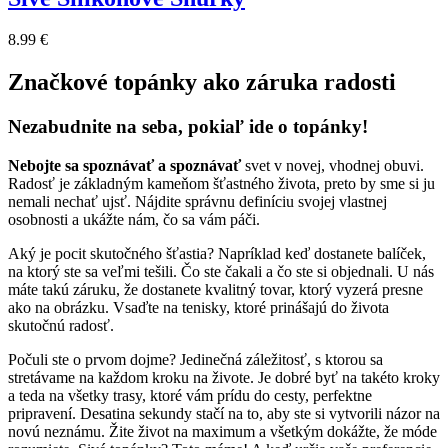
8.99 €
Značkové topánky ako záruka radosti
Nezabudnite na seba, pokiaľ ide o topánky!
Nebojte sa spoznávať a spoznávať
svet v novej, vhodnej obuvi.
Radosť je základným kameňom šťastného života, preto by sme si ju
nemali nechať ujsť. Nájdite správnu definíciu svojej vlastnej
osobnosti a ukážte nám, čo sa vám páči.
Aký je pocit skutočného šťastia? Napríklad keď dostanete balíček,
na ktorý ste sa veľmi tešili. Čo ste čakali a čo ste si objednali. U nás
máte takú záruku, že dostanete kvalitný tovar, ktorý vyzerá presne
ako na obrázku. Vsaďte na tenisky, ktoré prinášajú do života
skutočnú radosť.
Počuli ste o prvom dojme? Jedinečná záležitosť, s ktorou sa
stretávame na každom kroku na živote. Je dobré byť na takéto kroky
a teda na všetky trasy, ktoré vám prídu do cesty, perfektne
pripravení. Desatina sekundy stačí na to, aby ste si vytvorili názor na
novú neznámu. Žite život na maximum a všetkým dokážte, že móde