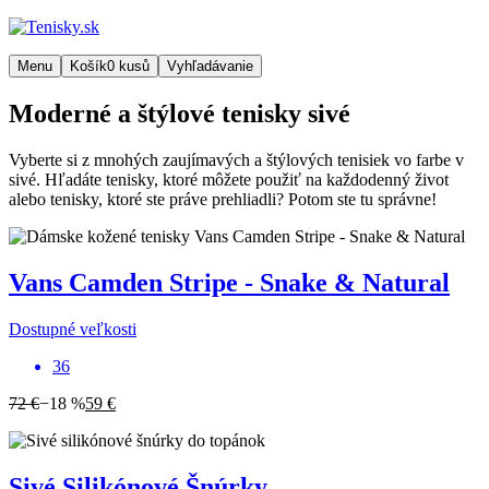
Menu
Košík
0
kusů
Vyhľadávanie
Moderné a štýlové tenisky sivé
Vyberte si z mnohých zaujímavých a štýlových tenisiek vo farbe v
sivé. Hľadáte tenisky, ktoré môžete použiť na každodenný život
alebo tenisky, ktoré ste práve prehliadli? Potom ste tu správne!
Vans
Camden Stripe - Snake & Natural
Dostupné veľkosti
36
72 €
−18 %
59 €
Sivé Silikónové Šnúrky