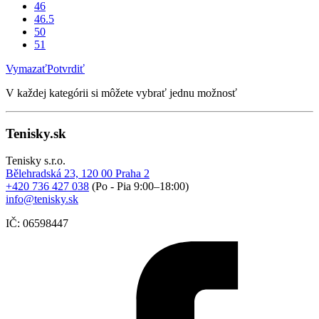
46
46.5
50
51
Vymazať
Potvrdiť
V každej kategórii si môžete vybrať jednu možnosť
Tenisky.sk
Tenisky s.r.o.
Bělehradská 23, 120 00 Praha 2
+420 736 427 038
(Po - Pia 9:00–18:00)
info@tenisky.sk
IČ: 06598447