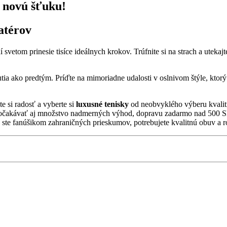
u novú šťuku!
atérov
í svetom prinesie tisíce ideálnych krokov. Trúfnite si na strach a ut
ia ako predtým. Príďte na mimoriadne udalosti v oslnivom štýle, ktorý 
 si radosť a vyberte si
luxusné tenisky
od neobvyklého výberu kvalitn
e očakávať aj množstvo nadmerných výhod, dopravu zadarmo nad 500 Sk 
 ste fanúšikom zahraničných prieskumov, potrebujete kvalitnú obuv a r