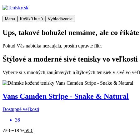
Menu
Košík
0
kusů
Vyhľadávanie
Ups, takové bohužel nemáme, ale co říkáte
Pokud Vás nabídka nezaujala, prosím upravte filtr.
Štýlové a moderné sivé tenisky vo veľkosti
Vyberte si z mnohých zaujímavých a štýlových tenisiek v sivé vo veľko
Vans
Camden Stripe - Snake & Natural
Dostupné veľkosti
36
72 €
−18 %
59 €