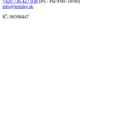
+420 736 427 038
(Po - Pia 9:00–18:00)
info@tenisky.sk
IČ: 06598447