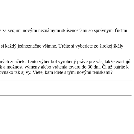
ekajte za svojimi novými neznámymi skúsenosťami so správnymi ľuďmi
si každý jednoznačne všimne. Určite si vyberiete zo širokej škály
ých značiek. Tento výber bol vyrobený práve pre vás, takže existujú
a možnosť výmeny alebo vrátenia tovaru do 30 dní. Či už patríte k
ovnako tak aj vy. Viete, kam idete s tými novými teniskami?