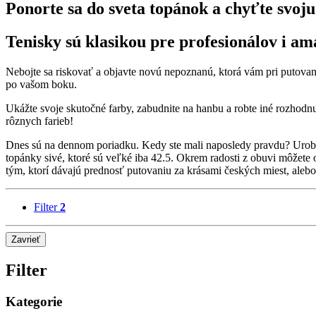
Ponorte sa do sveta topánok a chyťte svoj
Tenisky sú klasikou pre profesionálov i am
Nebojte sa riskovať a objavte novú nepoznanú, ktorá vám pri putovan
po vašom boku.
Ukážte svoje skutočné farby, zabudnite na hanbu a robte iné rozhodnut
rôznych farieb!
Dnes sú na dennom poriadku. Kedy ste mali naposledy pravdu? Urobte
topánky sivé, ktoré sú veľké iba 42.5. Okrem radosti z obuvi môžet
tým, ktorí dávajú prednosť putovaniu za krásami českých miest, alebo
Filter
2
Zavrieť
Filter
Kategorie