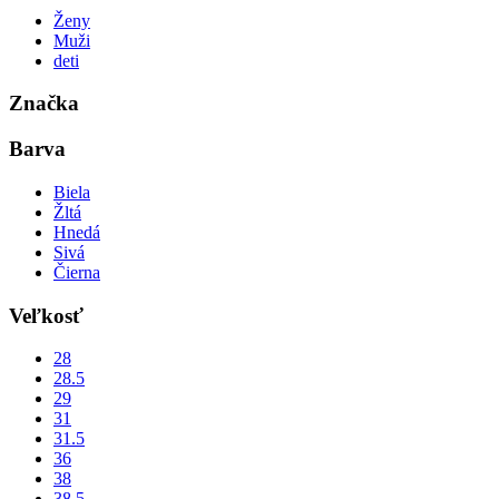
Ženy
Muži
deti
Značka
Barva
Biela
Žltá
Hnedá
Sivá
Čierna
Veľkosť
28
28.5
29
31
31.5
36
38
38.5