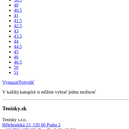
40
40.5
41
41.5
42.5
43
43.5
44
44.5
45
46
46.5
50
51
Vymazať
Potvrdiť
V každej kategórii si môžete vybrať jednu možnosť
Tenisky.sk
Tenisky s.r.o.
Bělehradská 23, 120 00 Praha 2