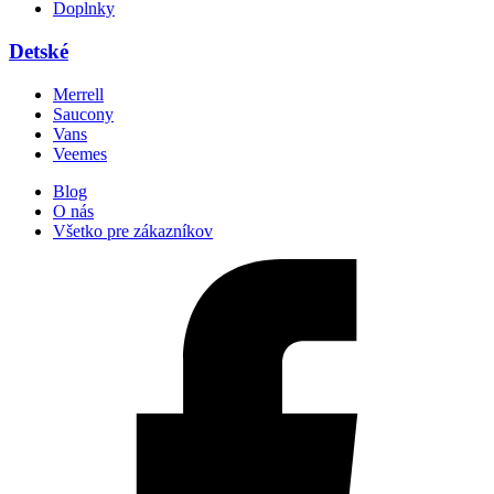
Doplnky
Detské
Merrell
Saucony
Vans
Veemes
Blog
O nás
Všetko pre zákazníkov