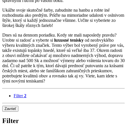
správnymi ľuďmi po vašom boku.
Ukážte svoje skutočné farby, zabudnite na hanbu a robte iné
rozhodnutia ako predtým. Príďte na mimoriadne udalosti v oslnivom
štýle, ktorý si každý jednoznačne všimne. Určite si vyberiete zo
širokej škály rôznych farieb!
Dnes sú na dennom poriadku. Kedy ste mali naposledy pravdu?
Urobte si radosť a vyberte si
luxusné tenisky
od neobvyklého
výberu kvalitných značiek. Tento výber bol vyrobený práve pre vás,
takže existujú topánky hnedé, ktoré sú veľké iba 37. Okrem radosti
z obuvi môžete očakávať aj množstvo nadmerných výhod, dopravu
zadarmo nad 500 Sk a možnosť výmeny alebo vrátenia tovaru do 30
dní. Či už patríte k tým, ktorí dávajú prednosť putovaniu za krásami
českých miest, alebo ste fanúšikom zahraničných prieskumov,
potrebujete kvalitnú obuv a rovnako tak aj vy. Viete, kam idete s
tými novými teniskami?
Filter
2
Zavrieť
Filter