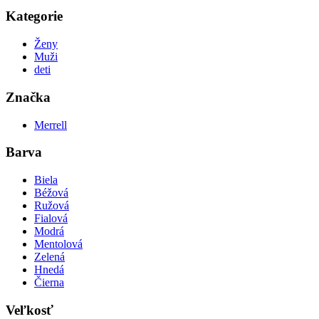
Kategorie
Ženy
Muži
deti
Značka
Merrell
Barva
Biela
Béžová
Ružová
Fialová
Modrá
Mentolová
Zelená
Hnedá
Čierna
Veľkosť