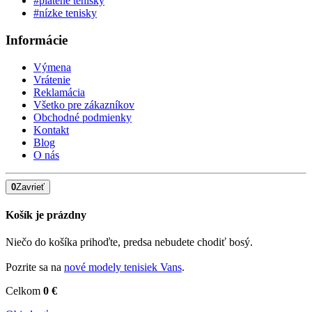
#plátené tenisky
#nízke tenisky
Informácie
Výmena
Vrátenie
Reklamácia
Všetko pre zákazníkov
Obchodné podmienky
Kontakt
Blog
O nás
0
Zavrieť
Košík je prázdny
Niečo do košíka prihoďte, predsa nebudete chodiť bosý.
Pozrite sa na
nové modely tenisiek Vans
.
Celkom
0 €