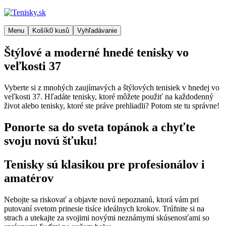
Menu
Košík
0
kusů
Vyhľadávanie
Štýlové a moderné hnedé tenisky vo
veľkosti 37
Vyberte si z mnohých zaujímavých a štýlových tenisiek v hnedej vo
veľkosti 37. Hľadáte tenisky, ktoré môžete použiť na každodenný
život alebo tenisky, ktoré ste práve prehliadli? Potom ste tu správne!
Ponorte sa do sveta topánok a chyťte
svoju novú šťuku!
Tenisky sú klasikou pre profesionálov i
amatérov
Nebojte sa riskovať a objavte novú nepoznanú, ktorá vám pri
putovaní svetom prinesie tisíce ideálnych krokov. Trúfnite si na
strach a utekajte za svojimi novými neznámymi skúsenosťami so