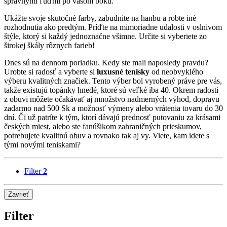
správnymi ľuďmi po vašom boku.
Ukážte svoje skutočné farby, zabudnite na hanbu a robte iné
rozhodnutia ako predtým. Príďte na mimoriadne udalosti v oslnivom
štýle, ktorý si každý jednoznačne všimne. Určite si vyberiete zo
širokej škály rôznych farieb!
Dnes sú na dennom poriadku. Kedy ste mali naposledy pravdu?
Urobte si radosť a vyberte si
luxusné tenisky
od neobvyklého
výberu kvalitných značiek. Tento výber bol vyrobený práve pre vás,
takže existujú topánky hnedé, ktoré sú veľké iba 40. Okrem radosti
z obuvi môžete očakávať aj množstvo nadmerných výhod, dopravu
zadarmo nad 500 Sk a možnosť výmeny alebo vrátenia tovaru do 30
dní. Či už patríte k tým, ktorí dávajú prednosť putovaniu za krásami
českých miest, alebo ste fanúšikom zahraničných prieskumov,
potrebujete kvalitnú obuv a rovnako tak aj vy. Viete, kam idete s
tými novými teniskami?
Filter
2
Zavrieť
Filter