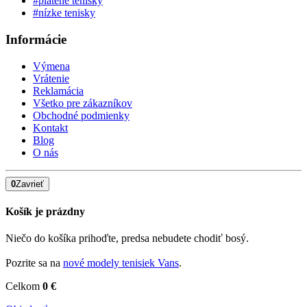
#plátené tenisky
#nízke tenisky
Informácie
Výmena
Vrátenie
Reklamácia
Všetko pre zákazníkov
Obchodné podmienky
Kontakt
Blog
O nás
0
Zavrieť
Košík je prázdny
Niečo do košíka prihoďte, predsa nebudete chodiť bosý.
Pozrite sa na
nové modely tenisiek Vans
.
Celkom
0 €