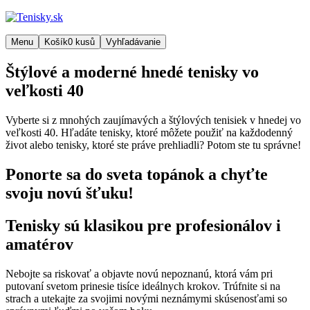
Menu
Košík
0
kusů
Vyhľadávanie
Štýlové a moderné hnedé tenisky vo
veľkosti 40
Vyberte si z mnohých zaujímavých a štýlových tenisiek v hnedej vo
veľkosti 40. Hľadáte tenisky, ktoré môžete použiť na každodenný
život alebo tenisky, ktoré ste práve prehliadli? Potom ste tu správne!
Ponorte sa do sveta topánok a chyťte
svoju novú šťuku!
Tenisky sú klasikou pre profesionálov i
amatérov
Nebojte sa riskovať a objavte novú nepoznanú, ktorá vám pri
putovaní svetom prinesie tisíce ideálnych krokov. Trúfnite si na
strach a utekajte za svojimi novými neznámymi skúsenosťami so