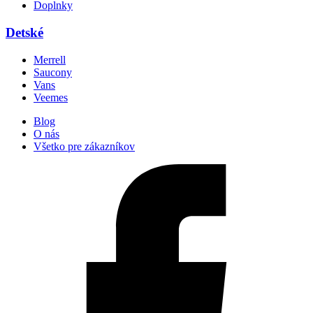
Doplnky
Detské
Merrell
Saucony
Vans
Veemes
Blog
O nás
Všetko pre zákazníkov