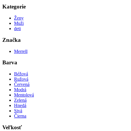
Kategorie
Ženy
Muži
deti
Značka
Merrell
Barva
Béžová
Ružová
Červená
Modrá
Mentolová
Zelená
Hnedá
Sivá
Čierna
Veľkosť