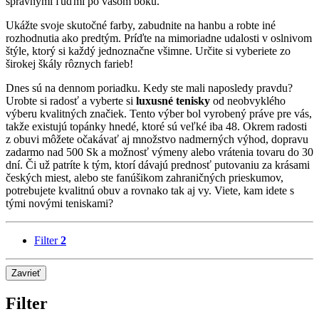
správnymi ľuďmi po vašom boku.
Ukážte svoje skutočné farby, zabudnite na hanbu a robte iné
rozhodnutia ako predtým. Príďte na mimoriadne udalosti v oslnivom
štýle, ktorý si každý jednoznačne všimne. Určite si vyberiete zo
širokej škály rôznych farieb!
Dnes sú na dennom poriadku. Kedy ste mali naposledy pravdu?
Urobte si radosť a vyberte si
luxusné tenisky
od neobvyklého
výberu kvalitných značiek. Tento výber bol vyrobený práve pre vás,
takže existujú topánky hnedé, ktoré sú veľké iba 48. Okrem radosti
z obuvi môžete očakávať aj množstvo nadmerných výhod, dopravu
zadarmo nad 500 Sk a možnosť výmeny alebo vrátenia tovaru do 30
dní. Či už patríte k tým, ktorí dávajú prednosť putovaniu za krásami
českých miest, alebo ste fanúšikom zahraničných prieskumov,
potrebujete kvalitnú obuv a rovnako tak aj vy. Viete, kam idete s
tými novými teniskami?
Filter
2
Zavrieť
Filter