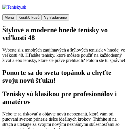
Menu
Košík
0
kusů
Vyhľadávanie
Štýlové a moderné hnedé tenisky vo
veľkosti 48
Vyberte si z mnohých zaujímavých a štýlových tenisiek v hnedej vo
veľkosti 48. Hľadáte tenisky, ktoré môžete použiť na každodenný
život alebo tenisky, ktoré ste práve prehliadli? Potom ste tu správne!
Ponorte sa do sveta topánok a chyťte
svoju novú šťuku!
Tenisky sú klasikou pre profesionálov i
amatérov
Nebojte sa riskovať a objavte novú nepoznanú, ktorá vám pri
putovaní svetom prinesie tisíce ideálnych krokov. Trúfnite si na
strach a utekajte za svojimi novými neznámymi skúsenosťami so