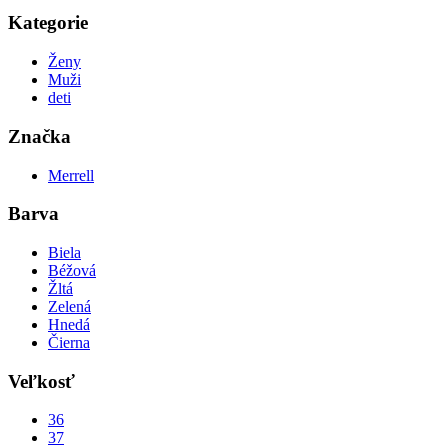
Kategorie
Ženy
Muži
deti
Značka
Merrell
Barva
Biela
Béžová
Žltá
Zelená
Hnedá
Čierna
Veľkosť
36
37