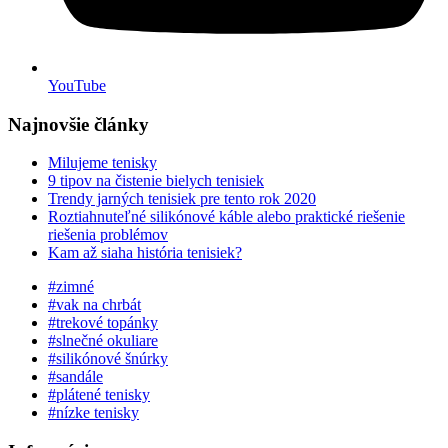
YouTube
Najnovšie články
Milujeme tenisky
9 tipov na čistenie bielych tenisiek
Trendy jarných tenisiek pre tento rok 2020
Roztiahnuteľné silikónové káble alebo praktické riešenie
riešenia problémov
Kam až siaha história tenisiek?
#zimné
#vak na chrbát
#trekové topánky
#slnečné okuliare
#silikónové šnúrky
#sandále
#plátené tenisky
#nízke tenisky