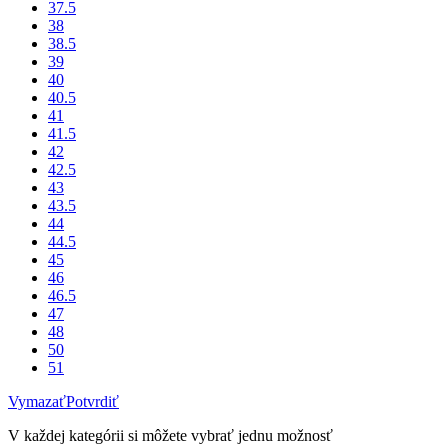
37.5
38
38.5
39
40
40.5
41
41.5
42
42.5
43
43.5
44
44.5
45
46
46.5
47
48
50
51
Vymazať
Potvrdiť
V každej kategórii si môžete vybrať jednu možnosť