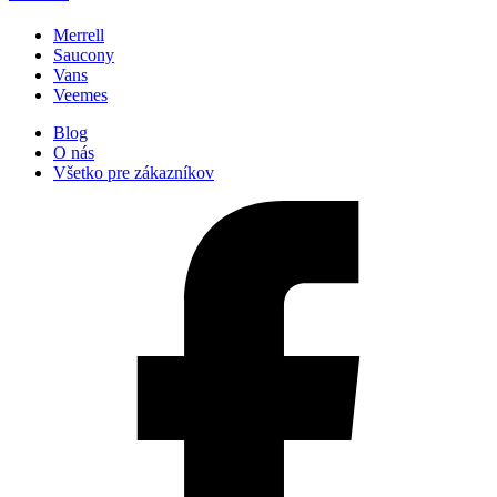
Merrell
Saucony
Vans
Veemes
Blog
O nás
Všetko pre zákazníkov