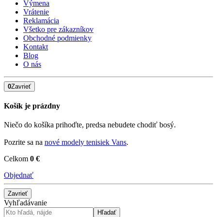
Výmena
Vrátenie
Reklamácia
Všetko pre zákazníkov
Obchodné podmienky
Kontakt
Blog
O nás
0
Zavrieť
Košík je prázdny
Niečo do košíka prihoďte, predsa nebudete chodiť bosý.
Pozrite sa na
nové modely tenisiek Vans
.
Celkom
0 €
Objednať
Zavrieť
Vyhľadávanie
Hľadať