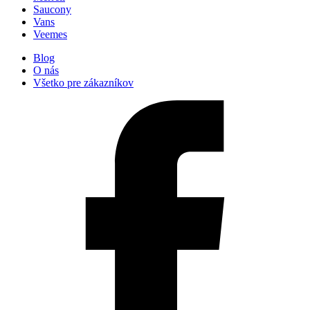
Saucony
Vans
Veemes
Blog
O nás
Všetko pre zákazníkov