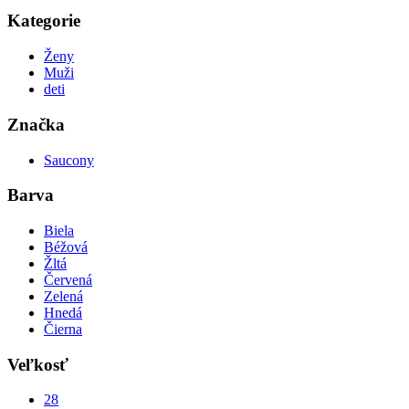
Kategorie
Ženy
Muži
deti
Značka
Saucony
Barva
Biela
Béžová
Žltá
Červená
Zelená
Hnedá
Čierna
Veľkosť
28