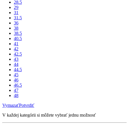
28.5
29
31
31.5
36
38
38.5
40.5
41
42
42.5
43
44
44.5
45
46
46.5
47
48
Vymazať
Potvrdiť
V každej kategórii si môžete vybrať jednu možnosť