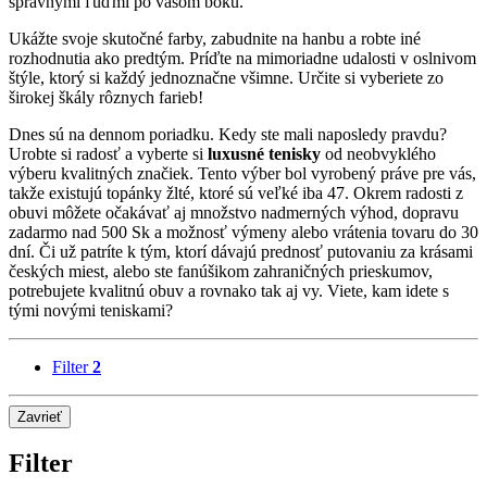
správnymi ľuďmi po vašom boku.
Ukážte svoje skutočné farby, zabudnite na hanbu a robte iné
rozhodnutia ako predtým. Príďte na mimoriadne udalosti v oslnivom
štýle, ktorý si každý jednoznačne všimne. Určite si vyberiete zo
širokej škály rôznych farieb!
Dnes sú na dennom poriadku. Kedy ste mali naposledy pravdu?
Urobte si radosť a vyberte si
luxusné tenisky
od neobvyklého
výberu kvalitných značiek. Tento výber bol vyrobený práve pre vás,
takže existujú topánky žlté, ktoré sú veľké iba 47. Okrem radosti z
obuvi môžete očakávať aj množstvo nadmerných výhod, dopravu
zadarmo nad 500 Sk a možnosť výmeny alebo vrátenia tovaru do 30
dní. Či už patríte k tým, ktorí dávajú prednosť putovaniu za krásami
českých miest, alebo ste fanúšikom zahraničných prieskumov,
potrebujete kvalitnú obuv a rovnako tak aj vy. Viete, kam idete s
tými novými teniskami?
Filter
2
Zavrieť
Filter