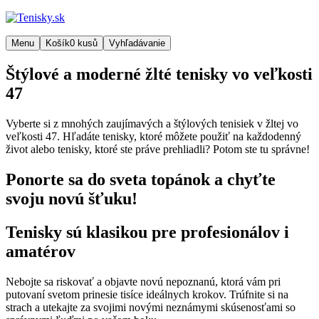
Menu
Košík
0
kusů
Vyhľadávanie
Štýlové a moderné žlté tenisky vo veľkosti
47
Vyberte si z mnohých zaujímavých a štýlových tenisiek v žltej vo
veľkosti 47. Hľadáte tenisky, ktoré môžete použiť na každodenný
život alebo tenisky, ktoré ste práve prehliadli? Potom ste tu správne!
Ponorte sa do sveta topánok a chyťte
svoju novú šťuku!
Tenisky sú klasikou pre profesionálov i
amatérov
Nebojte sa riskovať a objavte novú nepoznanú, ktorá vám pri
putovaní svetom prinesie tisíce ideálnych krokov. Trúfnite si na
strach a utekajte za svojimi novými neznámymi skúsenosťami so