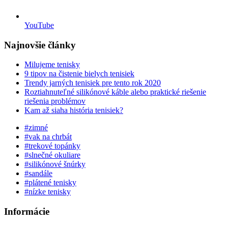
YouTube
Najnovšie články
Milujeme tenisky
9 tipov na čistenie bielych tenisiek
Trendy jarných tenisiek pre tento rok 2020
Roztiahnuteľné silikónové káble alebo praktické riešenie
riešenia problémov
Kam až siaha história tenisiek?
#zimné
#vak na chrbát
#trekové topánky
#slnečné okuliare
#silikónové šnúrky
#sandále
#plátené tenisky
#nízke tenisky
Informácie