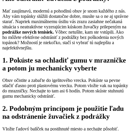
Mať zaujímavú, modernú a pohodlnú obuv je snom každého z nás.
Aby vám topánky slúžili dostatočne dobre, musíte sa o ne aj správne
starať. Napriek maximálnemu úsiliu vás zrazu zasiahne nečakaná
situácia s neatraktívne vyzerajúcim kúskom žuvačky prilepeným na
podrážke nových tenisiek.
Vôbec netušíte, kam ste vstúpili. Ako
ho môžete efektívne odstrániť z podrážky bez poškodenia nových
topánok? Možností je niekoľko, stačí si vybrať tú najlepšiu a
najefektívnejšiu.
1. Pokúste sa ochladiť gumu v mrazničke
a potom ju mechanicky vyberte
Obuv očistite a zabaľte do igelitového vrecka. Pokúste sa pevne
stlačiť ďasno proti plastovému vrecku. Potom vložte vak na topánky
do mrazničky. Nechajte to tam asi 6 hodín. Potom skúste stuhnutú
gumu mechanicky odstrániť.
2. Podobným princípom je použitie ľadu
na odstránenie žuvačiek z podrážky
Vložte ľadový balíček na postihnuté miesto a nechajte pôsobiť.