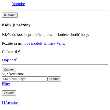
Youtube
0
Zavrieť
Košík je prázdny
Niečo do košíka prihoďte, predsa nebudete chodiť bosý.
Pozrite sa na
nové modely tenisiek Vans
.
Celkom
0 €
Objednať
Zavrieť
Vyhľadávanie
Hľadať
Filter
Zavrieť
Dámske