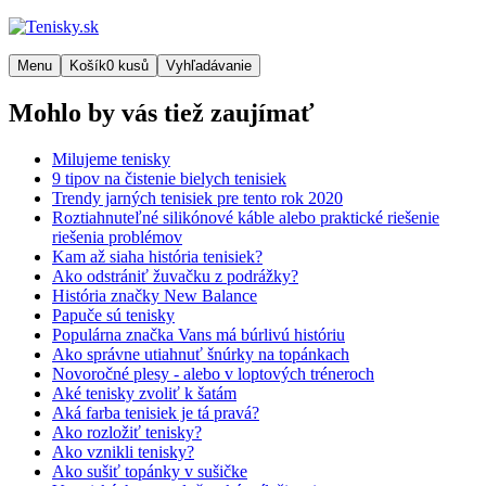
Menu
Košík
0
kusů
Vyhľadávanie
Mohlo by vás tiež zaujímať
Milujeme tenisky
9 tipov na čistenie bielych tenisiek
Trendy jarných tenisiek pre tento rok 2020
Roztiahnuteľné silikónové káble alebo praktické riešenie
riešenia problémov
Kam až siaha história tenisiek?
Ako odstrániť žuvačku z podrážky?
História značky New Balance
Papuče sú tenisky
Populárna značka Vans má búrlivú históriu
Ako správne utiahnuť šnúrky na topánkach
Novoročné plesy - alebo v loptových tréneroch
Aké tenisky zvoliť k šatám
Aká farba tenisiek je tá pravá?
Ako rozložiť tenisky?
Ako vznikli tenisky?
Ako sušiť topánky v sušičke