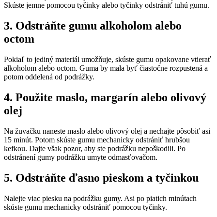
Skúste jemne pomocou tyčinky alebo tyčinky odstrániť tuhú gumu.
3. Odstráňte gumu alkoholom alebo
octom
Pokiaľ to jediný materiál umožňuje, skúste gumu opakovane vtierať
alkoholom alebo octom. Guma by mala byť čiastočne rozpustená a
potom oddelená od podrážky.
4. Použite maslo, margarín alebo olivový
olej
Na žuvačku naneste maslo alebo olivový olej a nechajte pôsobiť asi
15 minút. Potom skúste gumu mechanicky odstrániť hrubšou
kefkou. Dajte však pozor, aby ste podrážku nepoškodili. Po
odstránení gumy podrážku umyte odmasťovačom.
5. Odstráňte ďasno pieskom a tyčinkou
Nalejte viac piesku na podrážku gumy. Asi po piatich minútach
skúste gumu mechanicky odstrániť pomocou tyčinky.