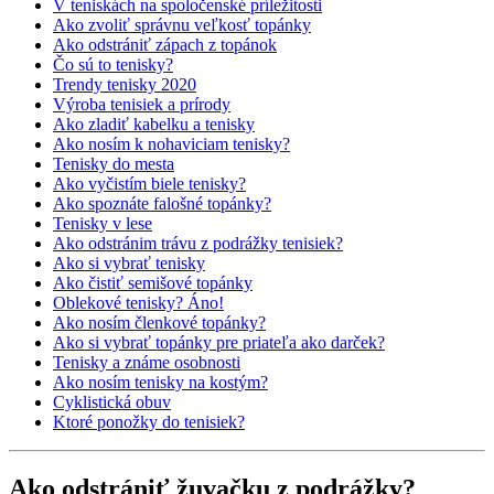
V teniskách na spoločenské príležitosti
Ako zvoliť správnu veľkosť topánky
Ako odstrániť zápach z topánok
Čo sú to tenisky?
Trendy tenisky 2020
Výroba tenisiek a prírody
Ako zladiť kabelku a tenisky
Ako nosím k nohaviciam tenisky?
Tenisky do mesta
Ako vyčistím biele tenisky?
Ako spoznáte falošné topánky?
Tenisky v lese
Ako odstránim trávu z podrážky tenisiek?
Ako si vybrať tenisky
Ako čistiť semišové topánky
Oblekové tenisky? Áno!
Ako nosím členkové topánky?
Ako si vybrať topánky pre priateľa ako darček?
Tenisky a známe osobnosti
Ako nosím tenisky na kostým?
Cyklistická obuv
Ktoré ponožky do tenisiek?
Ako odstrániť žuvačku z podrážky?